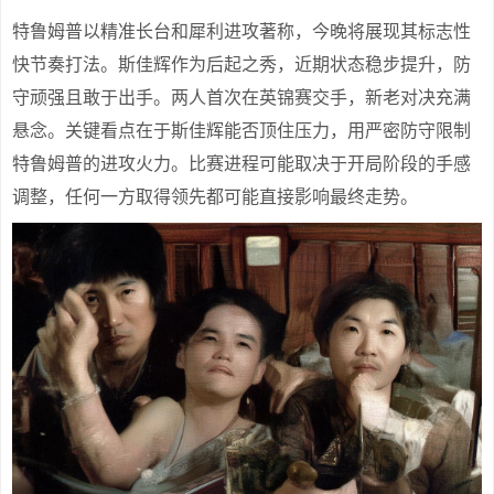
特鲁姆普以精准长台和犀利进攻著称，今晚将展现其标志性
快节奏打法。斯佳辉作为后起之秀，近期状态稳步提升，防
守顽强且敢于出手。两人首次在英锦赛交手，新老对决充满
悬念。关键看点在于斯佳辉能否顶住压力，用严密防守限制
特鲁姆普的进攻火力。比赛进程可能取决于开局阶段的手感
调整，任何一方取得领先都可能直接影响最终走势。