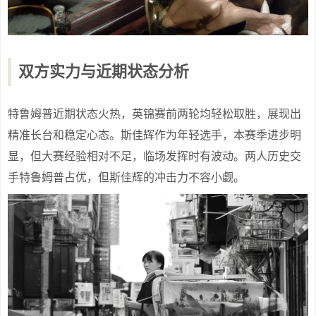
双方实力与近期状态分析
特鲁姆普近期状态火热，英锦赛前两轮均轻松取胜，展现出
精准长台和稳定心态。斯佳辉作为年轻选手，本赛季进步明
显，但大赛经验相对不足，临场发挥时有波动。两人历史交
手特鲁姆普占优，但斯佳辉的冲击力不容小觑。