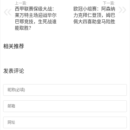
上一篇:
下一篇:
西甲联赛保级大战：
欧冠小组赛：阿森纳
莱万特主场迎战毕尔
力克拜仁登顶，姆巴
巴鄂竞技，生死战谁
佩大四喜助皇马险胜
能取胜？
相关推荐
发表评论